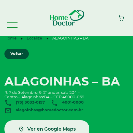
Home
Localize
ALAGOINHAS – BA
Voltar
ALAGOINHAS – BA
R. 7 de Setembro, 9, 2º andar, sala 204 –
Centro – Alagoinhas/BA – CEP 48000-069
(75) 3033-0157
4001-0000
alagoinhas@homedoctor.com.br
Ver en Google Maps