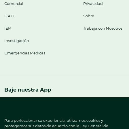
Comercial
Privacidad
E.A.D
Sobre
IEP
Trabaja con Nosotros
Investigación
Emergencias Médicas
Baje nuestra App
¡Practicidad y agilidad para hablar con nosotros y
hacer sus solicitudes!
Para perfeccionar su experiencia, utilizamos cookies y
¿Ya es paciente HD?
protegemos sus datos de acuerdo con la Ley General de
Hable con Ana.