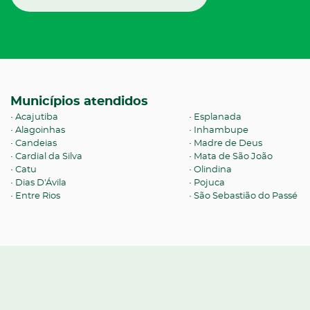
Municípios atendidos
Acajutiba
Esplanada
Alagoinhas
Inhambupe
Candeias
Madre de Deus
Cardial da Silva
Mata de São João
Catu
Olindina
Dias D'Ávila
Pojuca
Entre Rios
São Sebastião do Passé