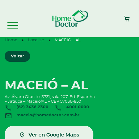
Home
Localize
MACEIÓ – AL
Voltar
MACEIÓ – AL
Av. Álvaro Otacílio, 3731, sala 207, Ed. Espanha
– Jatiúca – Maceió/AL – CEP 57036-850
(82) 3436-2300
4001-0000
maceio@homedoctor.com.br
Ver en Google Maps