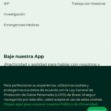
IEP
Trabaja con Nosotros
Investigación
Emergencias Médicas
Baje nuestra App
¡Practicidad y agilidad para hablar con nosotros y
hacer sus solicitudes!
Para perfeccionar su experiencia, utilizamos cookies y
¿Ya es paciente HD?
protegemos sus datos de acuerdo con la Ley General de
Hable con Ana.
Protección de Datos Personales (LGPD) de Brasil. Al seguir
navegando por este sitio, usted acepta el uso de estas cookies.
Clique aquí para conocer nuestra Política de Privacidad.
.