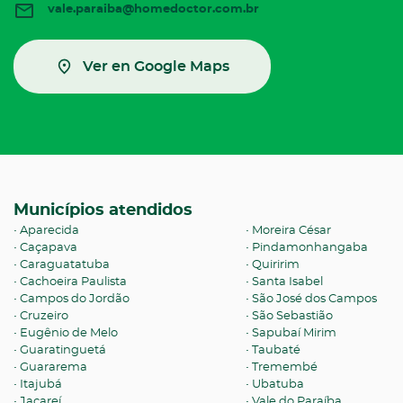
vale.paraiba@homedoctor.com.br
Ver en Google Maps
Municípios atendidos
Aparecida
Moreira César
Caçapava
Pindamonhangaba
Caraguatatuba
Quiririm
Cachoeira Paulista
Santa Isabel
Campos do Jordão
São José dos Campos
Cruzeiro
São Sebastião
Eugênio de Melo
Sapubaí Mirim
Guaratinguetá
Taubaté
Guararema
Tremembé
Itajubá
Ubatuba
Jacareí
Vale do Paraíba