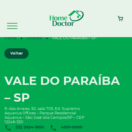
Home
Localize
VALE DO PARAÍBA – SP
Voltar
VALE DO PARAÍBA
– SP
R. das Arraias, 50, sala 705, Ed. Supremo
Aquarius Offices – Parque Residencial
Aquarius – São José dos Campos/SP – CEP
12246-330
(12) 3924-1900
4001-0000