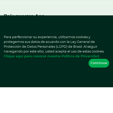
Baje nuestra App
¡Practicidad y agilidad para hablar con nosotros y
hacer sus solicitudes!
Para perfeccionar su experiencia, utilizamos cookies y
¿Ya es paciente HD?
Hable con Ana.
protegemos sus datos de acuerdo con la Ley General de
Protección de Datos Personales (LGPD) de Brasil. Al seguir
navegando por este sitio, usted acepta el uso de estas cookies.
Clique aquí para conocer nuestra Política de Privacidad.
.
Continuar
Siga nuestras redes