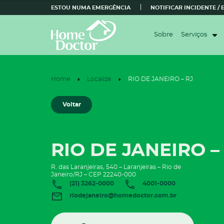
ESTOU NUMA EMERGÊNCIA
NOTIFICAR INCIDENTE /
Sobre
Serviços
Home
Localize
RIO DE JANEIRO – RJ
Voltar
RIO DE JANEIRO –
R. das Laranjeiras, 540 – Laranjeiras – Rio de
Janeiro/RJ – CEP 22240-000
(21) 3262-0000
4001-0000
riodejaneiro@homedoctor.com.br