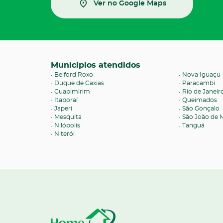
Ver no Google Maps
Municípios atendidos
Belford Roxo
Nova Iguaçu
Duque de Caxias
Paracambi
Guapimirim
Rio de Janeir
Itaboraí
Queimados
Japeri
São Gonçalo
Mesquita
São João de M
Nilópolis
Tanguá
Niterói