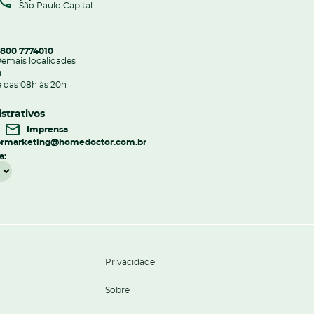
São Paulo Capital
800 7774010
emais localidades
h
 das 08h às 20h
strativos
Imprensa
r
marketing@homedoctor.com.br
a:
Privacidade
Sobre