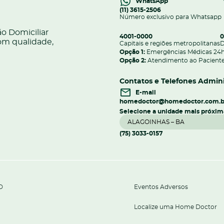
WhatsApp
(11) 3615-2506
Número exclusivo para Whatsapp
o Domiciliar
4001-0000
0
om qualidade,
Capitais e regiões metropolitanas
D
Opção 1:
Emergências Médicas 24
Opção 2:
Atendimento ao Paciente
Contatos e Telefones Admini
E-mail
homedoctor@homedoctor.com.b
Selecione a unidade mais próxim
(75) 3033-0157
D
Eventos Adversos
Localize uma Home Doctor