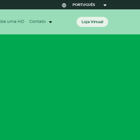
lize uma HD
Contato
Loja Virtual