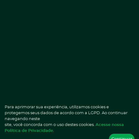
Fale com a ANA.
cuidador
Programa temporário de orientação de cuidados para
pacientes/familiares/cuidadores que necessitam de
orientação ativa de uma equipe de saúde para assumirem
com segurança os cuidados básicos com os pacientes. Esses
cuidados podem estar relacionados ao autocuidado ou à
necessidade de assistência de terceiros. O treinamento é
realizado por enfermeiro com a frequência de 3 a 7 dias,
estabelecidos de acordo com a necessidade de cada caso.
Entre em contato
Para aprimorar sua experiência, utilizamos cookies e
protegemos seus dados de acordo com a LGPD. Ao continuar
navegando neste
site, você concorda com o uso destes cookies.
Acesse nossa
Política de Privacidade
.
Continuar