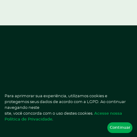
Atendimento ao paciente
Já é paciente HD?
(11) 2344-8200
WhatsApp
Fale com a ANA.
São Paulo Capital
(11) 3615-2506
Número exclusivo para Whatsapp
4001-0000
0800 7774010
Capitais e regiões metropolitanas
Demais localidades
Opção 1:
Emergências Médicas 24h
Opção 2:
Atendimento ao Paciente das 08h às 20h
Para aprimorar sua experiência, utilizamos cookies e
protegemos seus dados de acordo com a LGPD. Ao continuar
navegando neste
Contatos e Telefones Administrativos
site, você concorda com o uso destes cookies.
Acesse nossa
E-mail
Política de Privacidade
.
homedoctor@homedoctor.com.br
Continuar
Imprensa
marketing@homedoctor.com.br