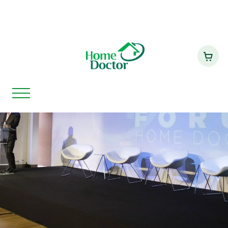
6ª edição do Fórum Home Doctor
Home
Notícias
celebra os 25 anos de pioneirismo
na Atenção Domiciliar.