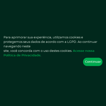
Imprensa
marketing@homedoctor.com.br
Selecione a unidade mais próxima:
Já é paciente HD?
Fale com a ANA.
(75) 3033-0157
Para aprimorar sua experiência, utilizamos cookies e
protegemos seus dados de acordo com a LGPD. Ao continuar
navegando neste
site, você concorda com o uso destes cookies.
Acesse nossa
Atendimento ao Paciente
Eventos Adversos
Política de Privacidade
.
Atenção Domiciliar
Localize uma Home Doctor
Continuar
Canal Seguro
Notícias
Comercial
Perguntas Frequentes
E.A.D
Privacidade
IEP
Sobre