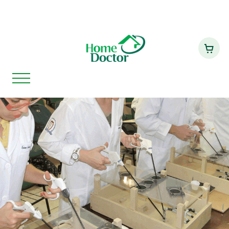
Home Doctor e Faculdade de
Home
Notícias
Medicina do ABC mantêm sólida
parceria