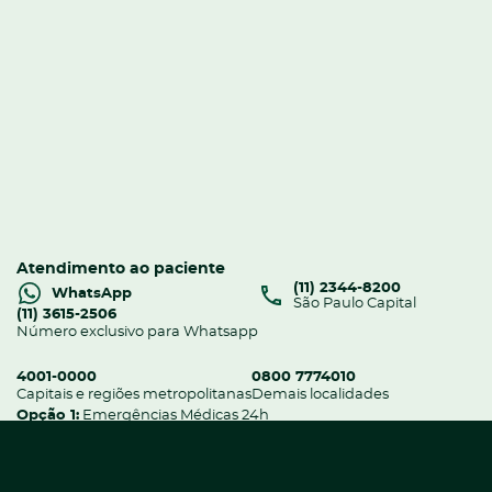
Atendimento ao paciente
(11) 2344-8200
WhatsApp
São Paulo Capital
(11) 3615-2506
Número exclusivo para Whatsapp
4001-0000
0800 7774010
Capitais e regiões metropolitanas
Demais localidades
Opção 1:
Emergências Médicas 24h
Opção 2:
Atendimento ao Paciente das 08h às 20h
Contatos e Telefones Administrativos