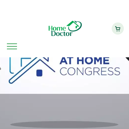
Home Doctor participa de Webinar
Home
Notícias
do World Hospital at Home
Community