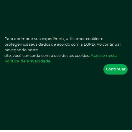
E-mail
Já é paciente HD?
homedoctor@homedoctor.com.br
Fale com a ANA.
Imprensa
marketing@homedoctor.com.br
Selecione a unidade mais próxima:
Para aprimorar sua experiência, utilizamos cookies e
(75) 3033-0157
protegemos seus dados de acordo com a LGPD. Ao continuar
navegando neste
site, você concorda com o uso destes cookies.
Acesse nossa
Política de Privacidade
.
Continuar
Atendimento ao Paciente
Eventos Adversos
Atenção Domiciliar
Localize uma Home Doctor
Canal Seguro
Notícias
Comercial
Perguntas Frequentes
E.A.D
Privacidade