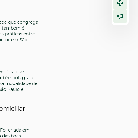
dade que congrega
ela também é
s práticas entre
octor em São
ntífica que
ambém integra a
sa modalidade de
São Paulo e
miciliar
 Foi criada em
a das boas