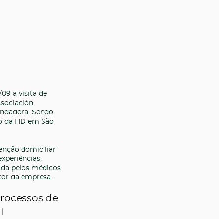
09 a visita de
Asociación
fundadora. Sendo
lho da HD em São
enção domiciliar
xperiências,
ada pelos médicos
etor da empresa.
processos de
l