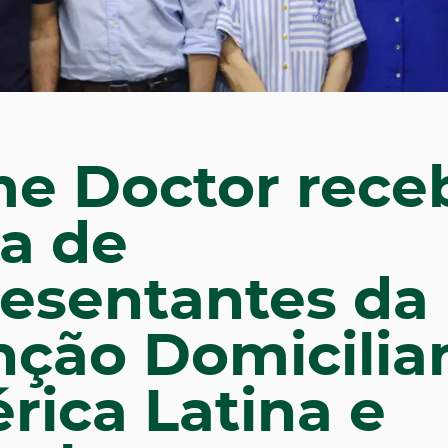
e Doctor rece
ta de
resentantes da
nção Domicilia
rica Latina e