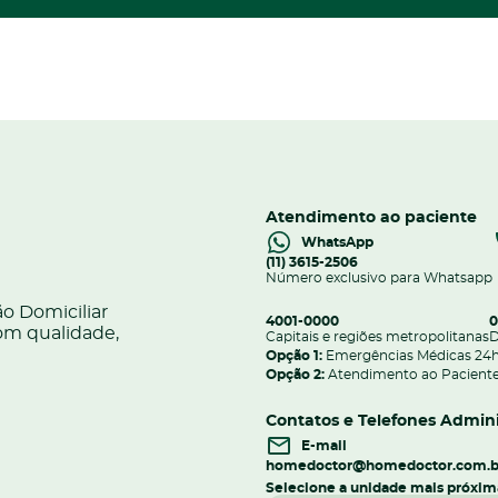
Atendimento ao paciente
WhatsApp
(11) 3615-2506
Número exclusivo para Whatsapp
o Domiciliar
4001-0000
0
om qualidade,
Capitais e regiões metropolitanas
D
Opção 1:
Emergências Médicas 24
Opção 2:
Atendimento ao Paciente
Contatos e Telefones Admini
E-mail
homedoctor@homedoctor.com.b
Selecione a unidade mais próxim