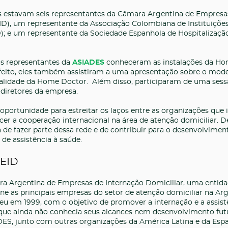
es estavam seis representantes da Câmara Argentina de Empresa
D), um representante da Associação Colombiana de Instituiçõe
); e um representante da Sociedade Espanhola de Hospitalizaçã
 os representantes da
ASIADES
conheceram as instalações da H
eito, eles também assistiram a uma apresentação sobre o mode
ualidade da Home Doctor. Além disso, participaram de uma sess
diretores da empresa.
oportunidade para estreitar os laços entre as organizações que
cer a cooperação internacional na área de atenção domiciliar. D
 de fazer parte dessa rede e de contribuir para o desenvolviment
de assistência à saúde.
DEID
a Argentina de Empresas de Internação Domiciliar, uma entida
úne as principais empresas do setor de atenção domiciliar na Ar
u em 1999, com o objetivo de promover a internação e a assist
e ainda não conhecia seus alcances nem desenvolvimento fut
DES, junto com outras organizações da América Latina e da Esp