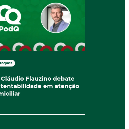
taques
Destaques
 Cláudio Flauzino debate
IEP Home
stentabilidade em atenção
inscriçõe
iciliar
graduaçã
Domicilia