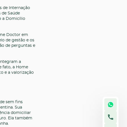
s de Internação
s de Saúde
o a Domicílio
ome Doctor em
lo de gestão e os
ão de perguntas e
 integram a
e fato, a Home
o e a valorização
de sem fins
gentina. Sua
ência domiciliar
uro. Ela também
anha.