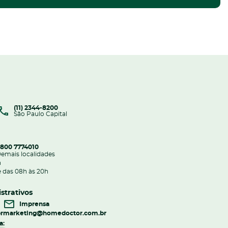
(11) 2344-8200
São Paulo Capital
800 7774010
emais localidades
h
 das 08h às 20h
strativos
Imprensa
r
marketing@homedoctor.com.br
a: