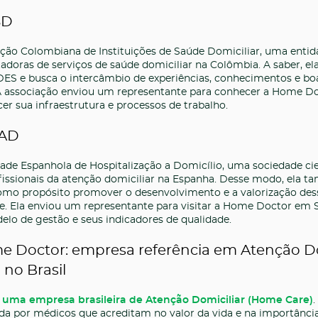
SD
ação Colombiana de Instituições de Saúde Domiciliar, uma enti
tadoras de serviços de saúde domiciliar na Colômbia. A saber, 
S e busca o intercâmbio de experiências, conhecimentos e boa
 A associação enviou um representante para conhecer a Home D
er sua infraestrutura e processos de trabalho.
HAD
de Espanhola de Hospitalização a Domicílio, uma sociedade cie
fissionais da atenção domiciliar na Espanha. Desse modo, ela t
mo propósito promover o desenvolvimento e a valorização des
de. Ela enviou um representante para visitar a Home Doctor em 
lo de gestão e seus indicadores de qualidade.
e Doctor: empresa referência em Atenção Do
no Brasil
uma empresa brasileira de Atenção Domiciliar (Home Care)
.
da por médicos que acreditam no valor da vida e na importânci