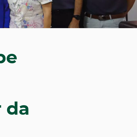
be
r da