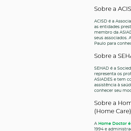
Sobre a ACI
ACISD é a Associ
as entidades pres
membro da ASIADE
seus associados.
Paulo para conhec
Sobre a SE
SEHAD é a Socieda
representa os pro
ASIADES e tem co
assistência à saú
conhecer seu mode
Sobre a Hom
(Home Care) 
A
Home Doctor é 
1994 e administra