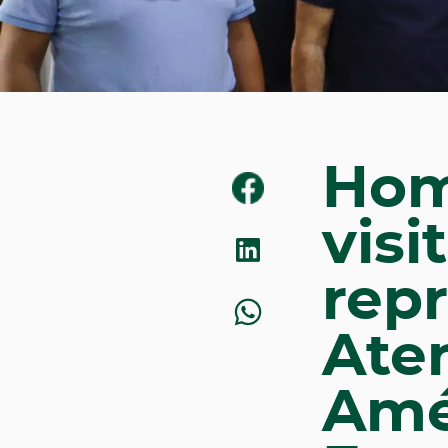
Hom
visi
rep
Ate
Amé