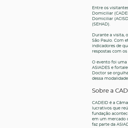
Entre os visitant
Domiciliar (CADEI
Domiciliar (ACISD
(SEHAD).
Durante a visita,
São Paulo. Com ef
indicadores de q
respostas com os 
O evento foi uma 
ASIADES e fortale
Doctor se orgulha
dessa modalidade 
Sobre a CA
CADEID é a Câmar
lucrativos que re
fundação acontece
em um mercado qu
faz parte da ASIA