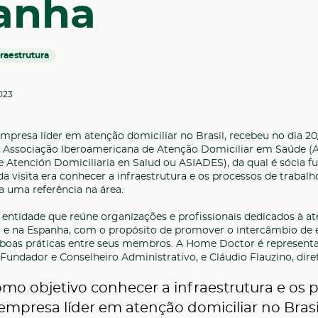
anha
fraestrutura
023
presa líder em atenção domiciliar no Brasil, recebeu no dia 20/
a Associação Iberoamericana de Atenção Domiciliar em Saúde (
 Atención Domiciliaria en Salud ou ASIADES), da qual é sócia 
 da visita era conhecer a infraestrutura e os processos de traba
a uma referência na área.
ntidade que reúne organizações e profissionais dedicados à at
 e na Espanha, com o propósito de promover o intercâmbio de e
boas práticas entre seus membros. A Home Doctor é represent
, Fundador e Conselheiro Administrativo, e Cláudio Flauzino, dir
omo objetivo conhecer a infraestrutura e os 
empresa líder em atenção domiciliar no Brasi