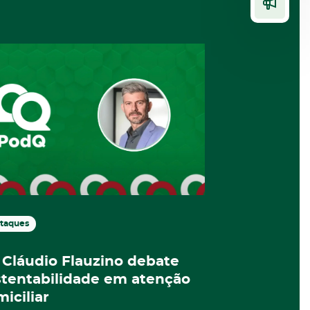
taques
Destaques
 Cláudio Flauzino debate
IEP Home
stentabilidade em atenção
inscriçõe
iciliar
graduaçã