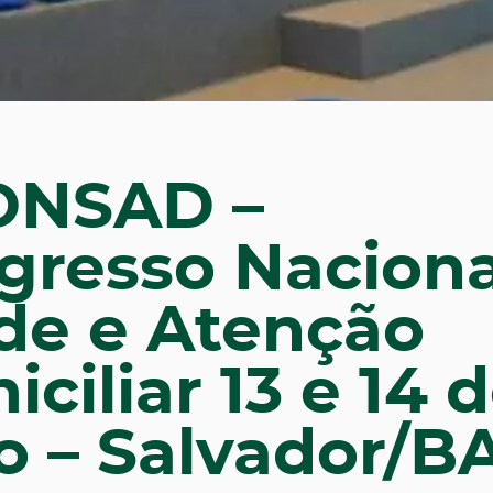
CONSAD –
gresso Naciona
de e Atenção
ciliar 13 e 14 
o – Salvador/B