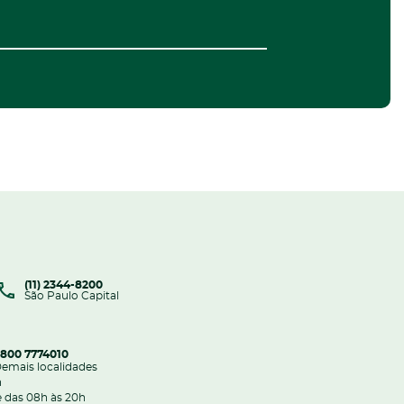
Domicilia
(11) 2344-8200
São Paulo Capital
800 7774010
emais localidades
h
 das 08h às 20h