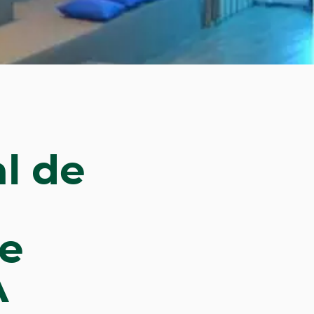
l de
de
A