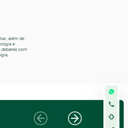
iar, além de
ologia e
 e debates com
ogia,