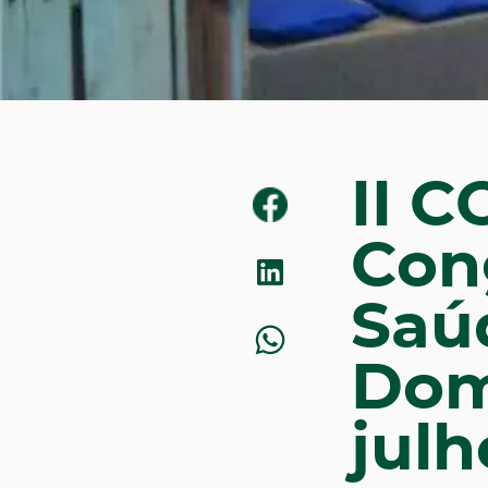
II 
Con
Saú
Domi
julh