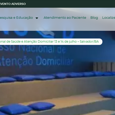
 EVENTO ADVERSO
esquisa e Educação
Atendimento ao Paciente
Blog
Locali
al de Saúde e Atenção Domiciliar 13 e 14 de julho – Salvador/BA