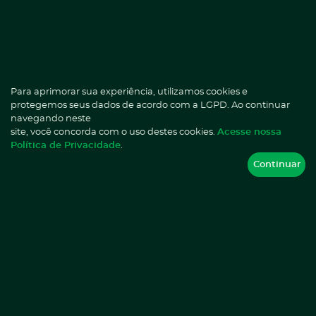
Fale com a ANA.
4001-0000
0800 7774010
Capitais e regiões metropolitanas
Demais localidades
Opção 1:
Emergências Médicas 24h
Opção 2:
Atendimento ao Paciente das 08h às 20h
Para aprimorar sua experiência, utilizamos cookies e
Contatos e Telefones Administrativos
protegemos seus dados de acordo com a LGPD. Ao continuar
E-mail
navegando neste
homedoctor@homedoctor.com.br
site, você concorda com o uso destes cookies.
Acesse nossa
Imprensa
Política de Privacidade
.
marketing@homedoctor.com.br
Continuar
Selecione a unidade mais próxima:
(75) 3033-0157
Atendimento ao Paciente
Eventos Adversos